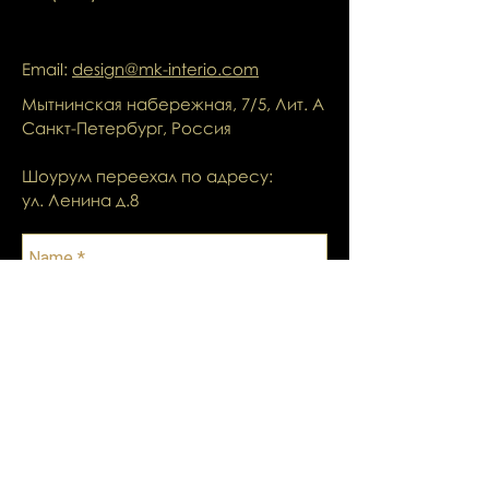
Email:
design@mk-interio.com
Мытнинская набережная, 7/5, Лит. А
Санкт-Петербург, Россия
Шоурум переехал по адресу:
ул. Ленина д.8