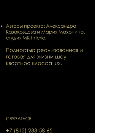
Авторы проекта: Александра
Казаковцева и Мария Махонина,
студия MK-Interio.
Полностью реализованная и
готовая для жизни шоу-
квартира класса lux.
СВЯЗАТЬСЯ:
+7 (812) 233-58-65