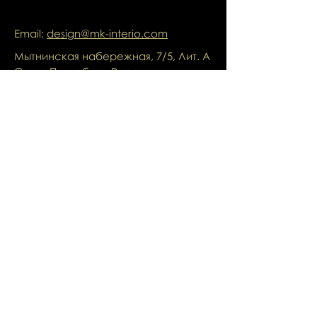
Email:
design@mk-interio.com
Мытнинская набережная, 7/5, Лит. А
Санкт-Петербург, Россия
Шоурум переехал по адресу:
ул. Ленина д.8