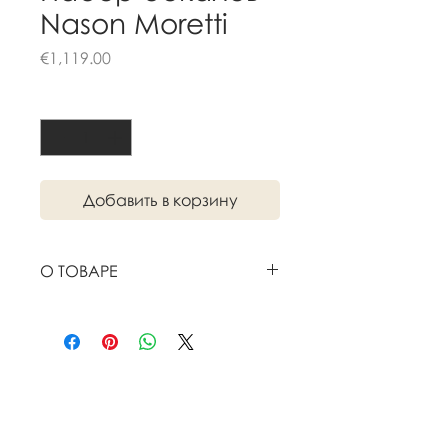
Nason Moretti
Цена
€1,119.00
Количество
*
Добавить в корзину
О ТОВАРЕ
Набор бокалов от
Nason Moretti
,
бренда Made in Italy,
родившегося на острове Мурано
в Венеции. Nason Moretti
Похожие
известен благодаря своей
уникальной
товары
обработке муранского стекла п