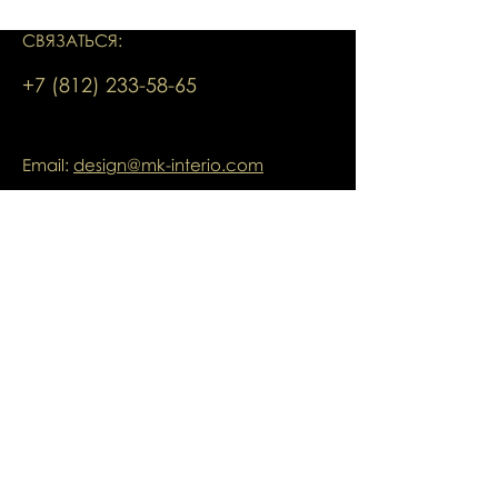
СВЯЗАТЬСЯ:
+7 (812) 233-58-65
Email:
design@mk-interio.com
Мытнинская набережная, 7/5, Лит. А
Санкт-Петербург, Россия
Шоурум переехал по адресу:
ул. Ленина д.8