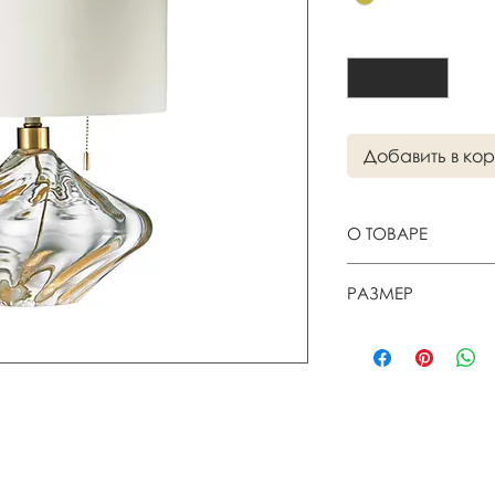
Количество
*
Добавить в ко
О ТОВАРЕ
Настольная лампа
РАЗМЕР
Цвет ivory/brass
45,7 х D30,4 см