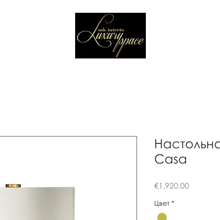
Настольна
Casa
Цена
€1,920.00
Цвет
*