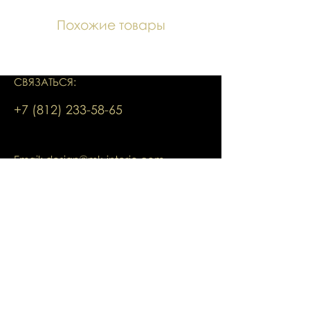
Похожие товары
СВЯЗАТЬСЯ:
+7 (812) 233-58-65
Email:
design@mk-interio.com
Мытнинская набережная, 7/5, Лит. А
Санкт-Петербург, Россия
Шоурум переехал по адресу:
ул. Ленина д.8