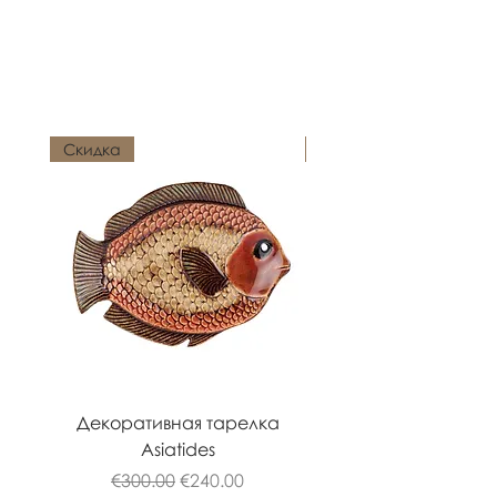
Похожие
товары
Скидка
Новинка
Декоративная тарелка
Подсвечник Asiati
Asiatides
Обычная цена
Цена со скидкой
€300.00
€240.00