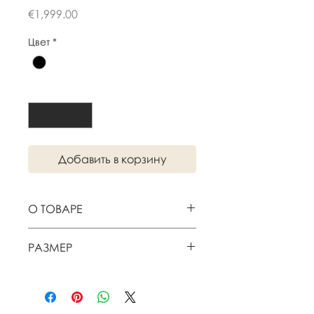
Цена
€1,999.00
Цвет
*
Количество
*
Добавить в корзину
О ТОВАРЕ
Письменный стол фабрики
РАЗМЕР
Lando
90 х 50 х Н90 см