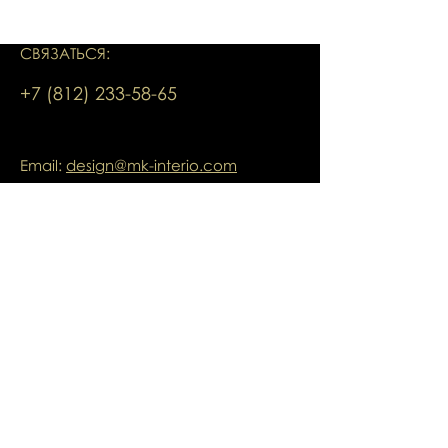
СВЯЗАТЬСЯ:
+7 (812) 233-58-65
Email:
design@mk-interio.com
Мытнинская набережная, 7/5, Лит. А
Санкт-Петербург, Россия
Шоурум переехал по адресу:
ул. Ленина д.8