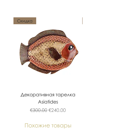
товары
Скидка
Новинка
Декоративная тарелка
Подсвечник Asiati
Asiatides
Обычная цена
Цена со скидкой
€300.00
€240.00
Похожие товары